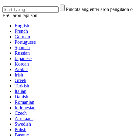
Pindota ang enter aron pangitaon o
ESC aron tapuson
English
French
German
Portuguese
Spanish
Russian
Japanese
Korean
Arabic
Irish
Greek
Turkish
Italian
Danish
Romanian
Indonesian
Czech
Afrikaans
Swedish
Polish
Basque