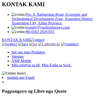
KONTAK KAMI
No. 8, Baijianshan Road, Economic and
Technological Development Zone, Xuanzhou District,
Xuancheng City, Anhui Province.
wendy@yunfrogfactory.com
86-0563 2626 055
KONTAK KAMI
Init nga mga Produkto
Sitemap
AMP Mobile
Mga medyas sa tiil
,
Mga Estilo sa Sock
,
Ipadala ang Email
x
Pagpangayo og Libre nga Quote