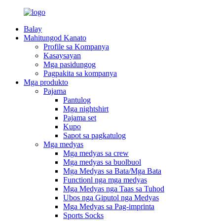
Balay
Mahitungod Kanato
Profile sa Kompanya
Kasaysayan
Mga pasidungog
Pagpakita sa kompanya
Mga produkto
Pajama
Pantulog
Mga nightshirt
Pajama set
Kupo
Sapot sa pagkatulog
Mga medyas
Mga medyas sa crew
Mga medyas sa buolbuol
Mga Medyas sa Bata/Mga Bata
Functionl nga mga medyas
Mga Medyas nga Taas sa Tuhod
Ubos nga Giputol nga Medyas
Mga Medyas sa Pag-imprinta
Sports Socks