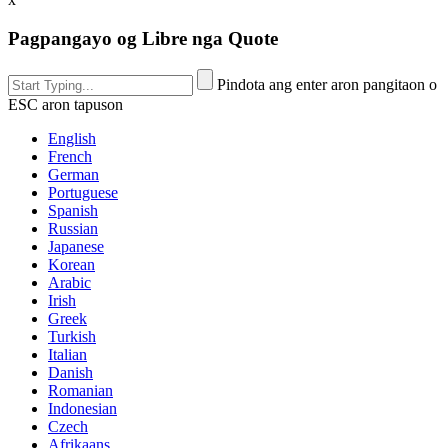
Pagpangayo og Libre nga Quote
Pindota ang enter aron pangitaon o
ESC aron tapuson
English
French
German
Portuguese
Spanish
Russian
Japanese
Korean
Arabic
Irish
Greek
Turkish
Italian
Danish
Romanian
Indonesian
Czech
Afrikaans