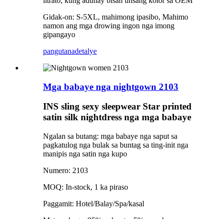
litrato, kung adunay bisan unsang kolor sa OEM
Gidak-on: S-5XL, mahimong ipasibo, Mahimo
namon ang mga drowing ingon nga imong
gipangayo
pangutana
detalye
Mga babaye nga nightgown 2103
INS sling sexy sleepwear Star printed
satin silk nightdress nga mga babaye
Ngalan sa butang: mga babaye nga saput sa
pagkatulog nga bulak sa buntag sa ting-init nga
manipis nga satin nga kupo
Numero: 2103
MOQ: In-stock, 1 ka piraso
Paggamit: Hotel/Balay/Spa/kasal