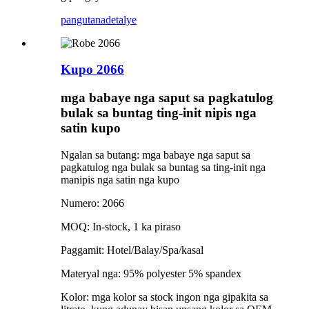
pangutana
detalye
Kupo 2066
mga babaye nga saput sa pagkatulog
bulak sa buntag ting-init nipis nga
satin kupo
Ngalan sa butang: mga babaye nga saput sa
pagkatulog nga bulak sa buntag sa ting-init nga
manipis nga satin nga kupo
Numero: 2066
MOQ: In-stock, 1 ka piraso
Paggamit: Hotel/Balay/Spa/kasal
Materyal nga: 95% polyester 5% spandex
Kolor: mga kolor sa stock ingon nga gipakita sa