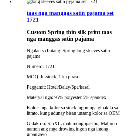
taas nga manggas satin pajama set
1721
Custom Spring thin silk print taas
nga manggas satin pajama
Ngalan sa butang: Spring long sleeves satin
pajama
Numero: 1721
MOQ: In-stock, 1 ka piraso
Paggamit: Hotel/Balay/Spa/kasal
Materyal nga: 95% polyester 5% spandex
Kolor: mga kolor sa stock ingon nga gipakita sa
litrato, kung adunay bisan unsang kolor sa OEM
Gidak-on: S-5XL, mahimong ipasibo, Mahimo
namon ang mga drowing ingon nga imong
gipangayo