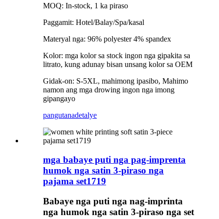
MOQ: In-stock, 1 ka piraso
Paggamit: Hotel/Balay/Spa/kasal
Materyal nga: 96% polyester 4% spandex
Kolor: mga kolor sa stock ingon nga gipakita sa
litrato, kung adunay bisan unsang kolor sa OEM
Gidak-on: S-5XL, mahimong ipasibo, Mahimo
namon ang mga drowing ingon nga imong
gipangayo
pangutana
detalye
mga babaye puti nga pag-imprenta
humok nga satin 3-piraso nga
pajama set1719
Babaye nga puti nga nag-imprinta
nga humok nga satin 3-piraso nga set