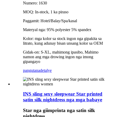
Numero: 1630
MOQ: In-stock, 1 ka piraso
Paggamit: Hotel/Balay/Spa/kasal
Materyal nga: 95% polyester 5% spandex
Kolor: mga kolor sa stock ingon nga gipakita sa
litrato, kung adunay bisan unsang kolor sa OEM
Gidak-on: S-XL, mahimong ipasibo, Mahimo
namon ang mga drowing ingon nga imong
gipangayo
pangutana
detalye
INS sling sexy sleepwear Star printed
satin silk nightdress nga mga babaye
Star nga giimprinta nga satin silk
nightdress