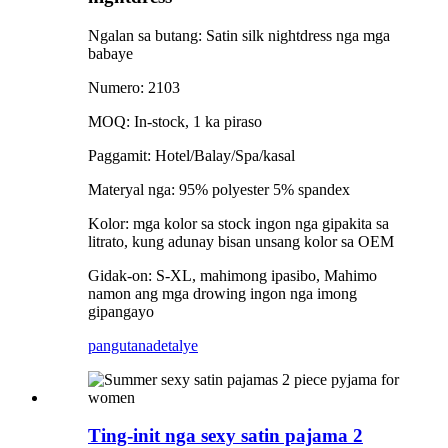
Ngalan sa butang: Satin silk nightdress nga mga
babaye
Numero: 2103
MOQ: In-stock, 1 ka piraso
Paggamit: Hotel/Balay/Spa/kasal
Materyal nga: 95% polyester 5% spandex
Kolor: mga kolor sa stock ingon nga gipakita sa
litrato, kung adunay bisan unsang kolor sa OEM
Gidak-on: S-XL, mahimong ipasibo, Mahimo
namon ang mga drowing ingon nga imong
gipangayo
pangutana
detalye
Ting-init nga sexy satin pajama 2