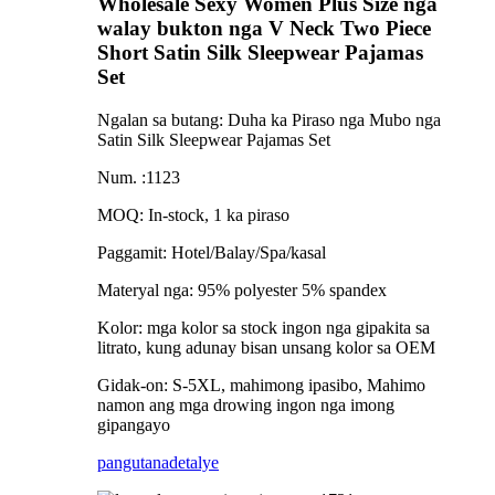
Wholesale Sexy Women Plus Size nga
walay bukton nga V Neck Two Piece
Short Satin Silk Sleepwear Pajamas
Set
Ngalan sa butang: Duha ka Piraso nga Mubo nga
Satin Silk Sleepwear Pajamas Set
Num. :1123
MOQ: In-stock, 1 ka piraso
Paggamit: Hotel/Balay/Spa/kasal
Materyal nga: 95% polyester 5% spandex
Kolor: mga kolor sa stock ingon nga gipakita sa
litrato, kung adunay bisan unsang kolor sa OEM
Gidak-on: S-5XL, mahimong ipasibo, Mahimo
namon ang mga drowing ingon nga imong
gipangayo
pangutana
detalye