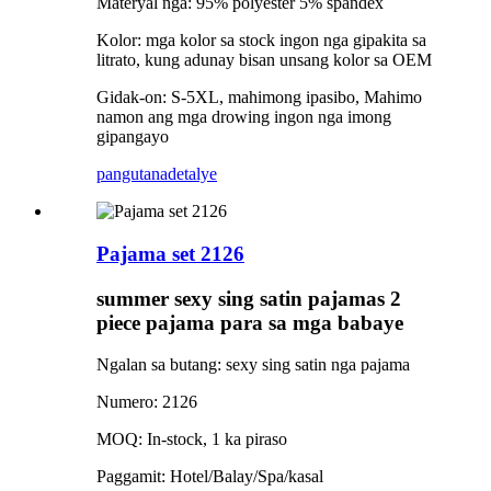
Materyal nga: 95% polyester 5% spandex
Kolor: mga kolor sa stock ingon nga gipakita sa
litrato, kung adunay bisan unsang kolor sa OEM
Gidak-on: S-5XL, mahimong ipasibo, Mahimo
namon ang mga drowing ingon nga imong
gipangayo
pangutana
detalye
Pajama set 2126
summer sexy sing satin pajamas 2
piece pajama para sa mga babaye
Ngalan sa butang: sexy sing satin nga pajama
Numero: 2126
MOQ: In-stock, 1 ka piraso
Paggamit: Hotel/Balay/Spa/kasal