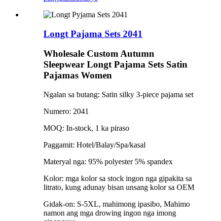
Longt Pajama Sets 2041
Wholesale Custom Autumn
Sleepwear Longt Pajama Sets Satin
Pajamas Women
Ngalan sa butang: Satin silky 3-piece pajama set
Numero: 2041
MOQ: In-stock, 1 ka piraso
Paggamit: Hotel/Balay/Spa/kasal
Materyal nga: 95% polyester 5% spandex
Kolor: mga kolor sa stock ingon nga gipakita sa
litrato, kung adunay bisan unsang kolor sa OEM
Gidak-on: S-5XL, mahimong ipasibo, Mahimo
namon ang mga drowing ingon nga imong