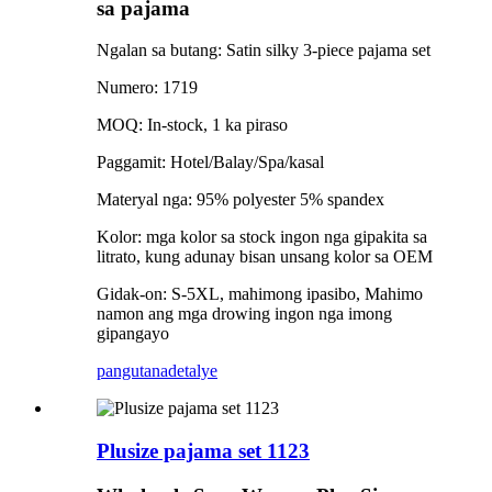
sa pajama
Ngalan sa butang: Satin silky 3-piece pajama set
Numero: 1719
MOQ: In-stock, 1 ka piraso
Paggamit: Hotel/Balay/Spa/kasal
Materyal nga: 95% polyester 5% spandex
Kolor: mga kolor sa stock ingon nga gipakita sa
litrato, kung adunay bisan unsang kolor sa OEM
Gidak-on: S-5XL, mahimong ipasibo, Mahimo
namon ang mga drowing ingon nga imong
gipangayo
pangutana
detalye
Plusize pajama set 1123