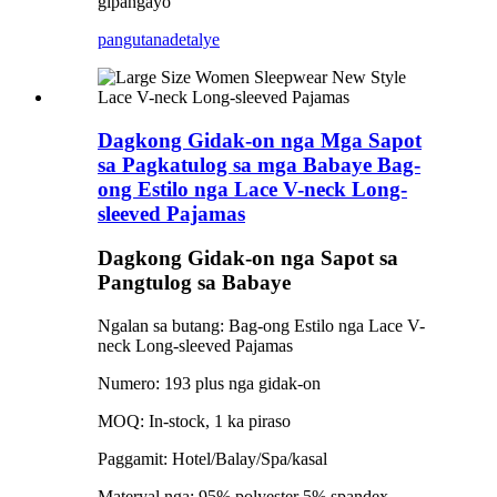
gipangayo
pangutana
detalye
Dagkong Gidak-on nga Mga Sapot
sa Pagkatulog sa mga Babaye Bag-
ong Estilo nga Lace V-neck Long-
sleeved Pajamas
Dagkong Gidak-on nga Sapot sa
Pangtulog sa Babaye
Ngalan sa butang: Bag-ong Estilo nga Lace V-
neck Long-sleeved Pajamas
Numero: 193 plus nga gidak-on
MOQ: In-stock, 1 ka piraso
Paggamit: Hotel/Balay/Spa/kasal
Materyal nga: 95% polyester 5% spandex