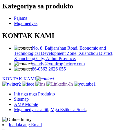
Kategoriya sa produkto
Pajama
Mga medyas
KONTAK KAMI
No. 8, Baijianshan Road, Economic and
Technological Development Zone, Xuanzhou District,
Xuancheng City, Anhui Province.
wendy@yunfrogfactory.com
86-0563 2626 055
KONTAK KAMI
Init nga mga Produkto
Sitemap
AMP Mobile
Mga medyas sa tiil
,
Mga Estilo sa Sock
,
Ipadala ang Email
x