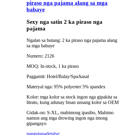
piraso nga pajama alang sa mga
babaye
Sexy nga satin 2 ka piraso nga
pajama
Ngalan sa butang: 2 ka piraso nga pajama alang
sa mga babaye
Numero: 2126
MOQ: In-stock, 1 ka piraso
Paggamit: Hotel/Balay/Spa/kasal
Materyal nga: 95% polyester 5% spandex
Kolor: mga kolor sa stock ingon nga gipakita sa
litrato, kung adunay bisan unsang kolor sa OEM
Gidak-on: S-XL, mahimong ipasibo, Mahimo
namon ang mga drowing ingon nga imong
gipangayo
pangutana
detalye