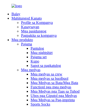
Balay
Mahitungod Kanato
Profile sa Kompanya
Kasaysayan
Mga pasidungog
Pagpakita sa kompanya
Mga produkto
Pajama
Pantulog
Mga nightshirt
Pajama set
Kupo
Sapot sa pagkatulog
Mga medyas
Mga medyas sa crew
Mga medyas sa buolbuol
Mga Medyas sa Bata/Mga Bata
Functionl nga mga medyas
Mga Medyas nga Taas sa Tuhod
Ubos nga Giputol nga Medyas
Mga Medyas sa Pag-imprinta
Sports Socks