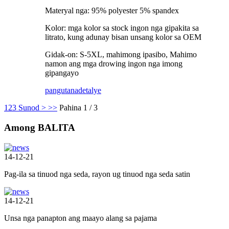
Materyal nga: 95% polyester 5% spandex
Kolor: mga kolor sa stock ingon nga gipakita sa
litrato, kung adunay bisan unsang kolor sa OEM
Gidak-on: S-5XL, mahimong ipasibo, Mahimo
namon ang mga drowing ingon nga imong
gipangayo
pangutana
detalye
1
2
3
Sunod >
>>
Pahina 1 / 3
Among BALITA
14-12-21
Pag-ila sa tinuod nga seda, rayon ug tinuod nga seda satin
14-12-21
Unsa nga panapton ang maayo alang sa pajama